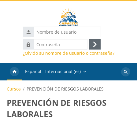
Salta al contenido principal
Nombre
de
Contraseña
usuario
Acceder
¿Olvidó su nombre de usuario o contraseña?
Español - Internacional ‎(es)‎
Buscar
cursos
Cursos
PREVENCIÓN DE RIESGOS LABORALES
PREVENCIÓN DE RIESGOS
LABORALES