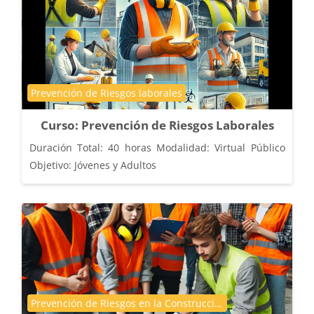
Categoría de cursos
Prevención de Riesgos laborales
Curso: Prevención de Riesgos Laborales
Duración Total: 40 horas Modalidad: Virtual Público
Objetivo: Jóvenes y Adultos
Categoría de cursos
Prevención de Riesgos en la Construcción