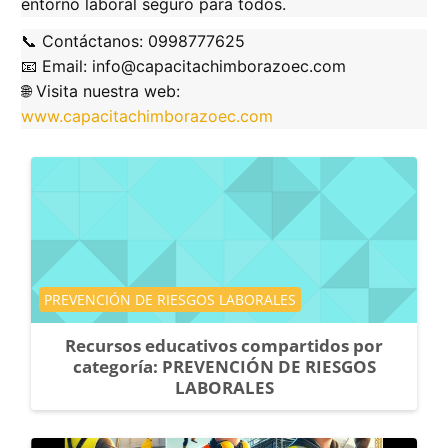
entorno laboral seguro para todos.
📞
Contáctanos:
0998777625
📧
Email:
info@capacitachimborazoec.com
🌐
Visita nuestra web:
www.capacitachimborazoec.com
Categoría de cursos
PREVENCIÓN DE RIESGOS LABORALES
Recursos educativos compartidos por
categoría: PREVENCIÓN DE RIESGOS
LABORALES