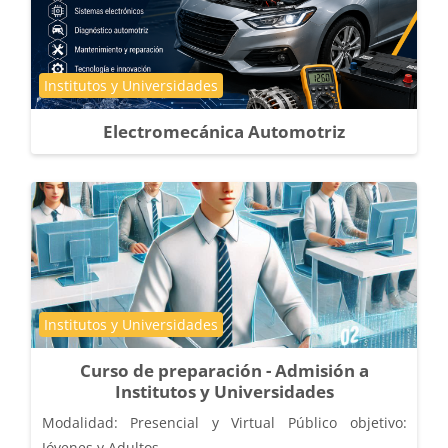
Course category
Institutos y Universidades
Electromecánica Automotriz
Course category
Institutos y Universidades
Curso de preparación - Admisión a
Institutos y Universidades
Modalidad: Presencial y Virtual Público objetivo:
Jóvenes y Adultos